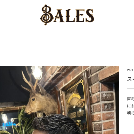
ver
ス
直
に
朝