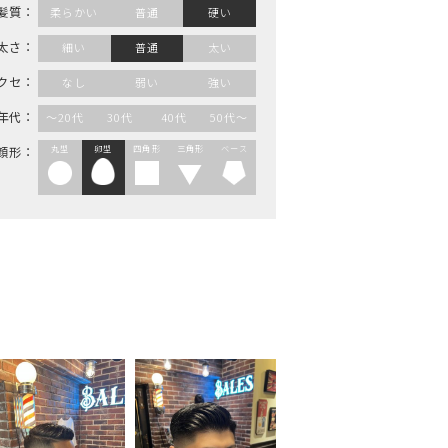
髪質：
柔らかい
普通
硬い
太さ：
細い
普通
太い
クセ：
なし
弱い
強い
年代：
～20代
30代
40代
50代～
丸型
卵型
四角形
三角形
ベース
顔形：