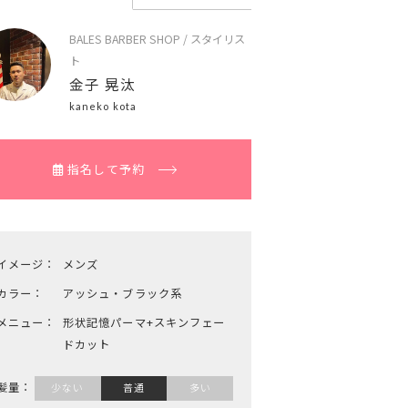
BALES BARBER SHOP / スタイリス
ト
金子 晃汰
kaneko kota
指名して予約
イメージ：
メンズ
カラー：
アッシュ・ブラック系
メニュー：
形状記憶パーマ+スキンフェー
ドカット
髪量：
少ない
普通
多い