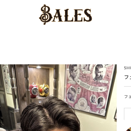
SH
フ
フ