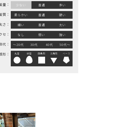
髪量：
少ない
普通
多い
髪質：
柔らかい
普通
硬い
太さ：
細い
普通
太い
クセ：
なし
弱い
強い
年代：
～20代
30代
40代
50代～
丸型
卵型
四角形
三角形
ベース
顔形：