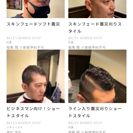
スキンフェードソフト震災
スキンフェード震災刈りス
タイル
BALES BARBER SHOP
BALES BARBER SHOP
代表
代表
相馬 翔 ※新規予約不可
相馬 翔 ※新規予約不可
ビジネスマン向け！ショー
ライン入り震災刈りショー
トスタイル
トスタイル
BALES BARBER SHOP
BALES BARBER SHOP
スタイリスト
代表
常松 充弘
相馬 翔 ※新規予約不可