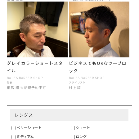
グレイカラーショートスタ
ビジネスでもOKなツーブロ
イル
ック
BALES BARBER SHOP
BALES BARBER SHOP
代表
スタイリスト
相馬 翔 ※新規予約不可
村上 諒
レングス
ベリーショート
ショート
ミディアム
ロング