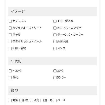
イメージ
ナチュラル
モテ・愛され
カジュアル・ストリート
オフィス・コンサバ
ギャル
ティーンズ・ガーリー
スタイリッシュ・クール
外国人風
和服・着物
メンズ
年代別
～20代
30代
40代
50代～
顔型
丸型
卵型
四角
逆三角
ベース