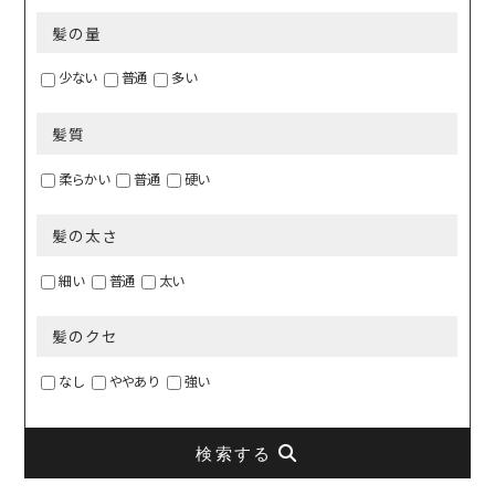
髪の量
少ない
普通
多い
髪質
柔らかい
普通
硬い
髪の太さ
細い
普通
太い
髪のクセ
なし
ややあり
強い
検索する