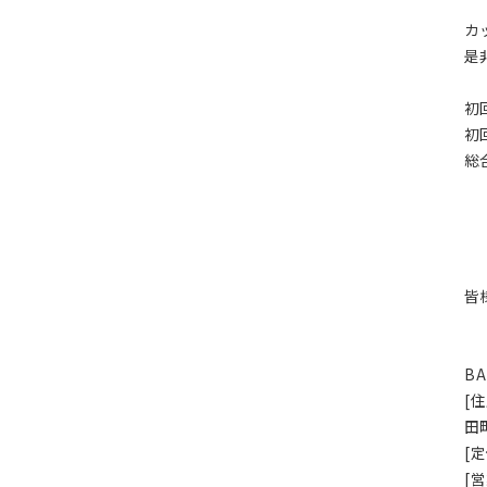
カ
是
初
初
総
皆
B
[
田
[
[