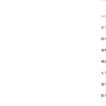
シ
お
目
首
襟
も
首
髭