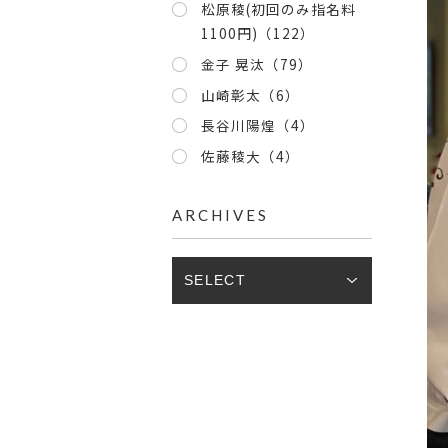
松原稜(初回のみ指名料
1100円)（122）
金子 晃汰（79）
山崎彰太（6）
長谷川陽煌（4）
佐藤稜大（4）
ARCHIVES