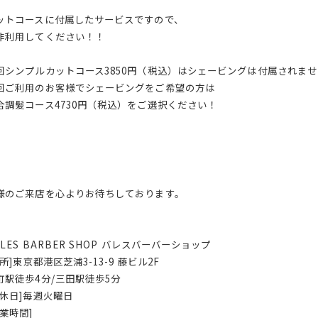
ットコースに付属したサービスですので、
非利用してください！！
回シンプルカットコース3850円（税込）はシェービングは付属されま
回ご利用のお客様でシェービングをご希望の方は
合調髪コース4730円（税込）をご選択ください！
様のご来店を心よりお待ちしております。
ALES BARBER SHOP バレスバーバーショップ
住所]東京都港区芝浦3-13-9 藤ビル2F
町駅徒歩4分/三田駅徒歩5分
定休日]毎週火曜日
営業時間]