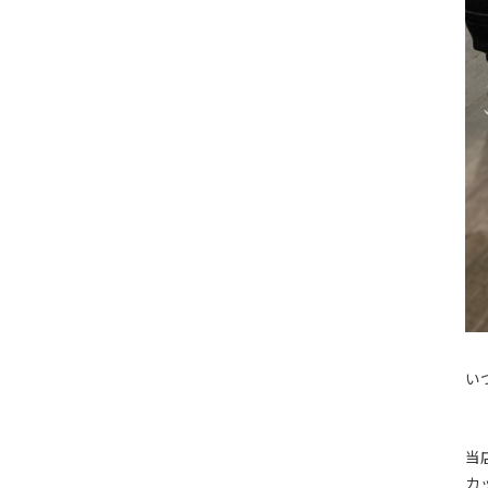
い
当
カ