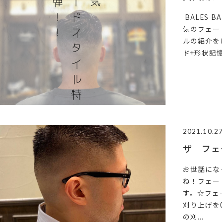
BALES 
気のフェー
ルの紹介を
ド+形状記憶パ
2021.10.2
ザ フェ
お世話にな
ね！フェー
す。☆フェ
刈り上げを
の刈...