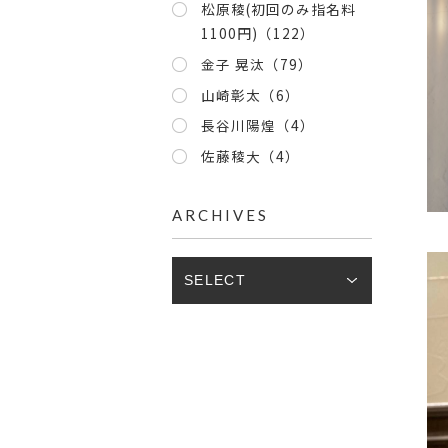
松原稜(初回のみ指名料
1100円)（122）
金子 晃汰（79）
山崎彰太（6）
長谷川陽煌（4）
佐藤稜大（4）
ARCHIVES