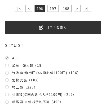
|<
<
196
197
198
>
>|
口コミを書く
STYLIST
ALL
加藤 蓮太郎
（18）
竹浪 直樹(初回のみ指名料1100円)
（136）
常松 充弘
（102）
村上 諒
（228）
松原稜(初回のみ指名料1100円)
（219）
相馬 翔 ※新規予約不可
（499）