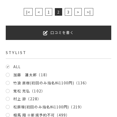
|<
<
1
2
3
>
>|
口コミを書く
STYLIST
ALL
加藤 蓮太郎
（18）
竹浪 直樹(初回のみ指名料1100円)
（136）
常松 充弘
（102）
村上 諒
（228）
松原稜(初回のみ指名料1100円)
（219）
相馬 翔 ※新規予約不可
（499）