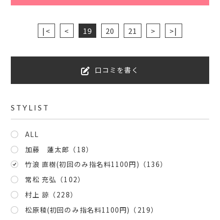
|<
<
19
20
21
>
>|
口コミを書く
STYLIST
ALL
加藤 蓮太郎
（18）
竹浪 直樹(初回のみ指名料1100円)
（136）
常松 充弘
（102）
村上 諒
（228）
松原稜(初回のみ指名料1100円)
（219）